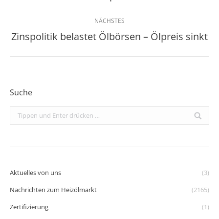
NÄCHSTES
Zinspolitik belastet Ölbörsen – Ölpreis sinkt
Nächster
Beitrag:
Suche
Search:
Aktuelles von uns
(3)
Nachrichten zum Heizölmarkt
(2165)
Zertifizierung
(1)