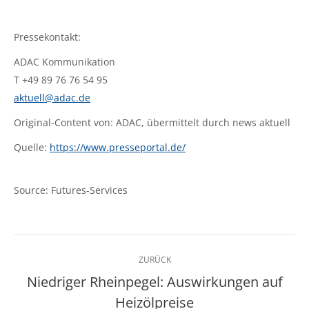
Pressekontakt:
ADAC Kommunikation
T +49 89 76 76 54 95
aktuell@adac.de
Original-Content von: ADAC, übermittelt durch news aktuell
Quelle:
https://www.presseportal.de/
Source: Futures-Services
Kommentarnavigation
ZURÜCK
Niedriger Rheinpegel: Auswirkungen auf
Vorheriger
Heizölpreise
Beitrag: