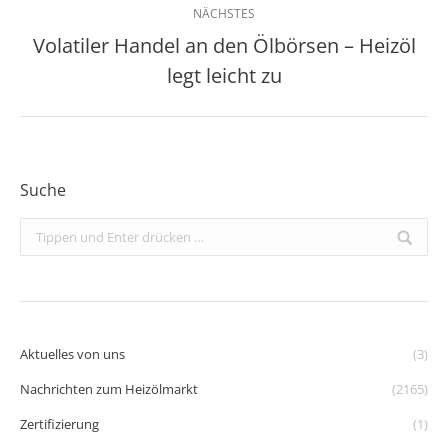
NÄCHSTES
Volatiler Handel an den Ölbörsen – Heizöl
Nächster
legt leicht zu
Beitrag:
Suche
Search:
Aktuelles von uns
(3)
Nachrichten zum Heizölmarkt
(2165)
Zertifizierung
(1)