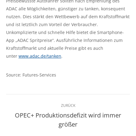
Preisbewusste Autofahrer sollten nach Empfehlung des
ADAC alle Möglichkeiten, günstiger zu tanken, konsequent
nutzen. Dies stärkt den Wettbewerb auf dem Kraftstoffmarkt
und ist letztlich zum Vorteil der Verbraucher.
Unkomplizierte und schnelle Hilfe bietet die Smartphone-
App „ADAC Spritpreise“. Ausführliche Informationen zum
Kraftstoffmarkt und aktuelle Preise gibt es auch
unter
www.adac.de/tanken
.
Source: Futures-Services
Kommentarnavigation
ZURÜCK
OPEC+ Produktionsdefizit wird immer
Vorheriger
größer
Beitrag: