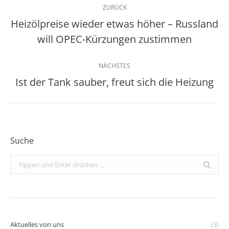
ZURÜCK
Heizölpreise wieder etwas höher – Russland
Vorheriger
will OPEC-Kürzungen zustimmen
Beitrag:
NÄCHSTES
Ist der Tank sauber, freut sich die Heizung
Nächster
Beitrag:
Suche
Search:
Aktuelles von uns
(3)