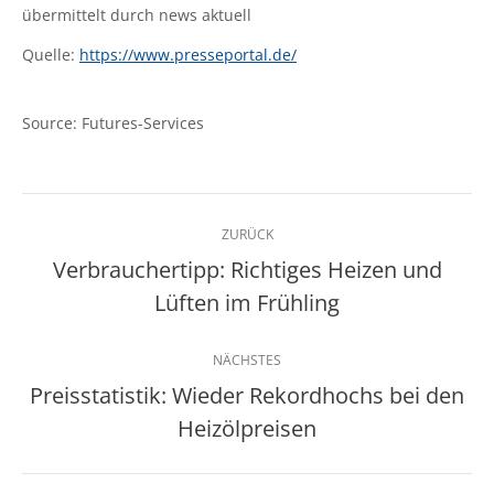
übermittelt durch news aktuell
Quelle:
https://www.presseportal.de/
Source: Futures-Services
Kommentarnavigation
ZURÜCK
Verbrauchertipp: Richtiges Heizen und
Vorheriger
Lüften im Frühling
Beitrag:
NÄCHSTES
Preisstatistik: Wieder Rekordhochs bei den
Nächster
Heizölpreisen
Beitrag: