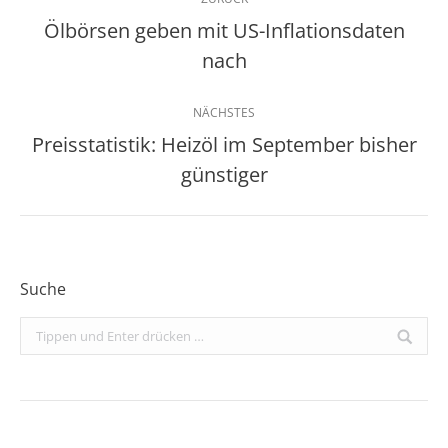
Ölbörsen geben mit US-Inflationsdaten
Vorheriger
nach
Beitrag:
NÄCHSTES
Preisstatistik: Heizöl im September bisher
Nächster
günstiger
Beitrag:
Suche
Search: