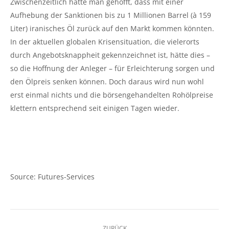
Zwischenzeitlich hatte man gehofft, dass mit einer
Aufhebung der Sanktionen bis zu 1 Millionen Barrel (à 159
Liter) iranisches Öl zurück auf den Markt kommen könnten.
In der aktuellen globalen Krisensituation, die vielerorts
durch Angebotsknappheit gekennzeichnet ist, hätte dies –
so die Hoffnung der Anleger – für Erleichterung sorgen und
den Ölpreis senken können. Doch daraus wird nun wohl
erst einmal nichts und die börsengehandelten Rohölpreise
klettern entsprechend seit einigen Tagen wieder.
Source: Futures-Services
Kommentarnavigation
ZURÜCK