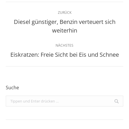
Kommentarnavigation
ZURÜCK
Diesel günstiger, Benzin verteuert sich
Vorheriger
weiterhin
Beitrag:
NÄCHSTES
Eiskratzen: Freie Sicht bei Eis und Schnee
Nächster
Beitrag:
Suche
Search: