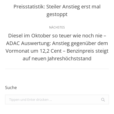
Preisstatistik: Steiler Anstieg erst mal
Vorheriger
gestoppt
Beitrag:
NÄCHSTES
Diesel im Oktober so teuer wie noch nie –
ADAC Auswertung: Anstieg gegenüber dem
Nächster
Vormonat um 12,2 Cent – Benzinpreis steigt
Beitrag:
auf neuen Jahreshöchststand
Suche
Search: