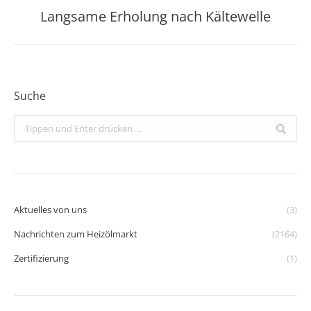
Langsame Erholung nach Kältewelle
Nächster
Beitrag:
Suche
Search:
Aktuelles von uns
(3)
Nachrichten zum Heizölmarkt
(2164)
Zertifizierung
(1)