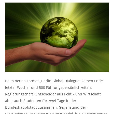
Beim neuen Format „Berlin Global Dialogue“ kamen Ende
letzter Woche rund 500 Führungspersönlichkeiten,
Regierungschefs, Entscheider aus Politik und Wirtschaft,
aber auch Studenten für zwei Tage in der
Bundeshauptstadt zusammen. Gegenstand der
Diskussionen war „eine Welt im Wandel, hin zu einer neuen