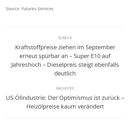
Source: Futures-Services
Kommentarnavigation
ZURÜCK
Kraftstoffpreise ziehen im September
erneut spürbar an – Super E10 auf
Vorheriger
Jahreshoch – Dieselpreis steigt ebenfalls
Beitrag:
deutlich
NÄCHSTES
US-Ölindustrie: Der Optimismus ist zurück –
Nächster
Heizölpreise kaum verändert
Beitrag: