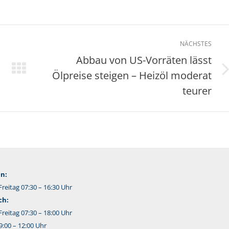
NÄCHSTES
Abbau von US-Vorräten lässt
Ölpreise steigen – Heizöl moderat
Nächster
Beitrag:
teurer
n:
reitag 07:30 – 16:30 Uhr
ch:
reitag 07:30 – 18:00 Uhr
:00 – 12:00 Uhr