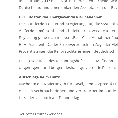
im Zeitraum 2007 bis 2023). BRH-Präsident Scheller w
Deutschland und einer sinkenden Akzeptanz in der Bev
BRH: Kosten der Energiewende klar benennen
Der BRH fordert die Bundesregierung auf, die Systemko
Außerdem müsse sie endlich definieren, was sie unter 
Regierung gehe man nur von „Best-Case-Annahmen“ aus,
BRH-Präsident. Da der Stromverbrauch im Zuge der Ele
Prozent steigen dürfte, bräuchte es einen deutlich sc
Das Gesamtfazit des Rechnungshofes: Die „Maßnahmen
ungenügend und bergen deshalb gravierende Risiken.“
Aufschläge beim Heizöl
Nachdem die Notierungen für Gasöl, dem Vorprodukt für
müssen Verbraucherinnen und Verbraucher im Bundesg
bezahlen als noch am Donnerstag.
Source: Futures-Services