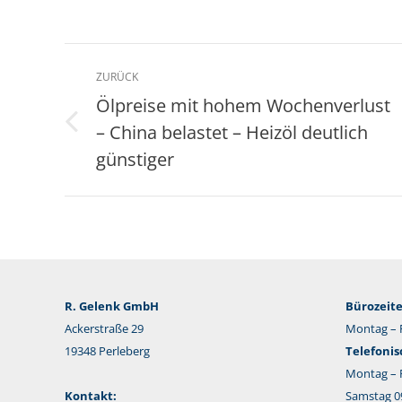
Kommentarnavigation
ZURÜCK
Ölpreise mit hohem Wochenverlust
– China belastet – Heizöl deutlich
Vorheriger
Beitrag:
günstiger
R. Gelenk GmbH
Bürozeite
Ackerstraße 29
Montag – F
19348 Perleberg
Telefonis
Montag – F
Kontakt:
Samstag 09