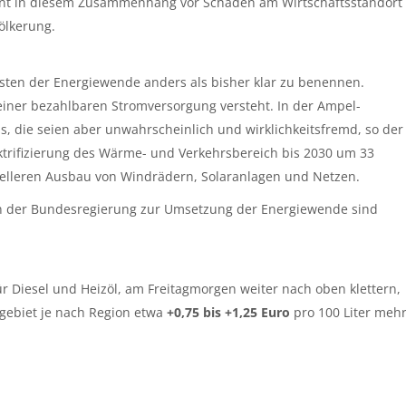
arnt in diesem Zusammenhang vor Schäden am Wirtschaftsstandort
ölkerung.
sten der Energiewende anders als bisher klar zu benennen.
einer bezahlbaren Stromversorgung versteht. In der Ampel-
 die seien aber unwahrscheinlich und wirklichkeitsfremd, so der
ktrifizierung des Wärme- und Verkehrsbereich bis 2030 um 33
hnelleren Ausbau von Windrädern, Solaranlagen und Netzen.
 der Bundesregierung zur Umsetzung der Energiewende sind
 Diesel und Heizöl, am Freitagmorgen weiter nach oben klettern,
ebiet je nach Region etwa
+0,75 bis +1,25 Euro
pro 100 Liter meh