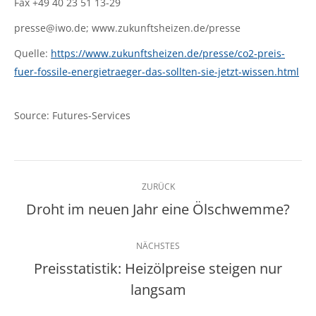
Fax +49 40 23 51 13-29
presse@iwo.de; www.zukunftsheizen.de/presse
Quelle:
https://www.zukunftsheizen.de/presse/co2-preis-
fuer-fossile-energietraeger-das-sollten-sie-jetzt-wissen.html
Source: Futures-Services
Kommentarnavigation
ZURÜCK
Droht im neuen Jahr eine Ölschwemme?
Vorheriger
Beitrag:
NÄCHSTES
Preisstatistik: Heizölpreise steigen nur
Nächster
langsam
Beitrag: