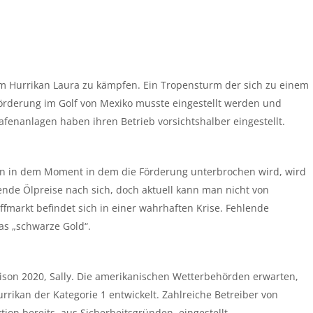
dem Hurrikan Laura zu kämpfen. Ein Tropensturm der sich zu einem
förderung im Golf von Mexiko musste eingestellt werden und
fenanlagen haben ihren Betrieb vorsichtshalber eingestellt.
nn in dem Moment in dem die Förderung unterbrochen wird, wird
ende Ölpreise nach sich, doch aktuell kann man nicht von
fmarkt befindet sich in einer wahrhaften Krise. Fehlende
as „schwarze Gold“.
son 2020, Sally. Die amerikanischen Wetterbehörden erwarten,
rikan der Kategorie 1 entwickelt. Zahlreiche Betreiber von
ion bereits, aus Sicherheitsgründen, eingestellt.