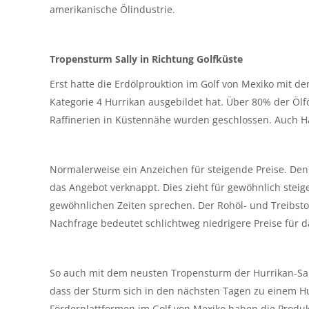
amerikanische Ölindustrie.
Tropensturm Sally in Richtung Golfküste
Erst hatte die Erdölprouktion im Golf von Mexiko mit 
Kategorie 4 Hurrikan ausgebildet hat. Über 80% der Öl
Raffinerien in Küstennähe wurden geschlossen. Auch Ha
Normalerweise ein Anzeichen für steigende Preise. De
das Angebot verknappt. Dies zieht für gewöhnlich steig
gewöhnlichen Zeiten sprechen. Der Rohöl- und Treibstof
Nachfrage bedeutet schlichtweg niedrigere Preise für d
So auch mit dem neusten Tropensturm der Hurrikan-Sai
dass der Sturm sich in den nächsten Tagen zu einem Hur
Förderplattformen im Golf von Mexiko haben die Produkt