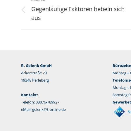
Gegenläufige Faktoren hebeln sich
Vorheriger
aus
Beitrag:
R. Gelenk GmbH
Bürozeite
Ackerstraße 29
Montag – F
19348 Perleberg
Telefonis
Montag – F
Kontakt:
Samstag 09
Telefon: 03876-789927
Gewerbeta
eMail:
gelenk@t-online.de