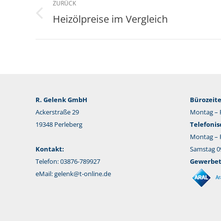
ZURÜCK
Heizölpreise im Vergleich
Vorheriger
Beitrag:
R. Gelenk GmbH
Bürozeite
Ackerstraße 29
Montag – F
19348 Perleberg
Telefonis
Montag – F
Kontakt:
Samstag 09
Telefon: 03876-789927
Gewerbeta
eMail:
gelenk@t-online.de