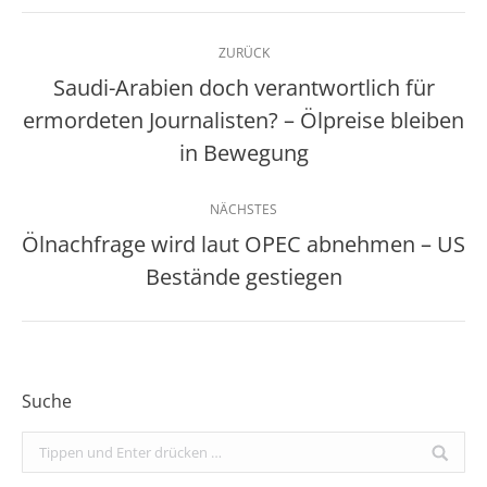
Kommentarnavigation
ZURÜCK
Saudi-Arabien doch verantwortlich für
ermordeten Journalisten? – Ölpreise bleiben
Vorheriger
Beitrag:
in Bewegung
NÄCHSTES
Ölnachfrage wird laut OPEC abnehmen – US
Nächster
Bestände gestiegen
Beitrag:
Suche
Search: