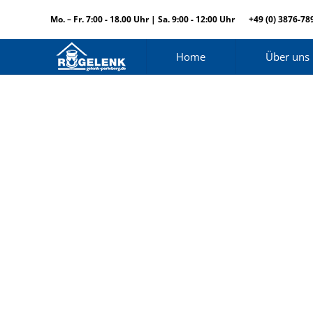
Mo. – Fr. 7:00 - 18.00 Uhr | Sa. 9:00 - 12:00 Uhr
+49 (0) 3876-78
Home
Über uns
Curabitur pellentesque neque eget diam posuere port
Richard Anderson
creative director
Perspiciatis faucibus purus unde om iste natus sit! P
Thanx!
Nicolas Blackriver