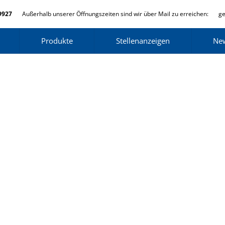
9927
Außerhalb unserer Öffnungszeiten sind wir über Mail zu erreichen:
ge
Produkte
Stellenanzeigen
Ne
a. Quisque ut nulla at nunc vehicula lacinia. Proin tellus ut feugi
roin adipiscing porta tellus, ut feugiat nibh adipiscing metus sit am