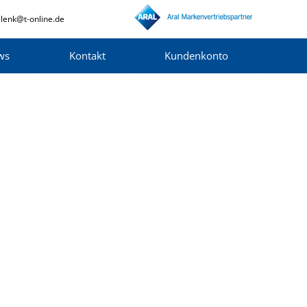
lenk@t-online.de
ws
Kontakt
Kundenkonto
at nibh adipiscing metus sit amet.
et. In eu justo a felis faucibus ornare vel id metus.