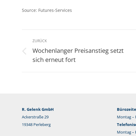
Source: Futures-Services
Kommentarnavigation
ZURÜCK
Wochenlanger Preisanstieg setzt
Vorheriger
sich erneut fort
Beitrag:
R. Gelenk GmbH
Bürozeite
Ackerstraße 29
Montag – F
19348 Perleberg
Telefonis
Montag – F