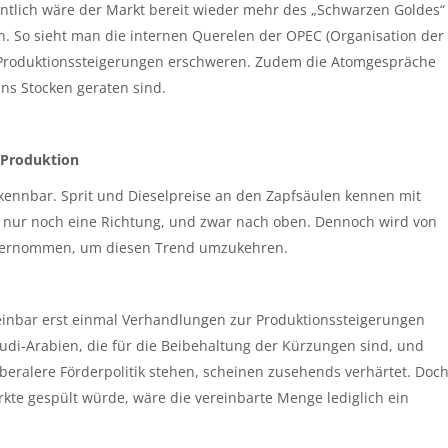
entlich wäre der Markt bereit wieder mehr des „Schwarzen Goldes“
. So sieht man die internen Querelen der OPEC (Organisation der
 Produktionssteigerungen erschweren. Zudem die Atomgespräche
ns Stocken geraten sind.
 Produktion
rkennbar. Sprit und Dieselpreise an den Zapfsäulen kennen mit
 nur noch eine Richtung, und zwar nach oben. Dennoch wird von
nternommen, um diesen Trend umzukehren.
cheinbar erst einmal Verhandlungen zur Produktionssteigerungen
audi-Arabien, die für die Beibehaltung der Kürzungen sind, und
liberalere Förderpolitik stehen, scheinen zusehends verhärtet. Doc
kte gespült würde, wäre die vereinbarte Menge lediglich ein