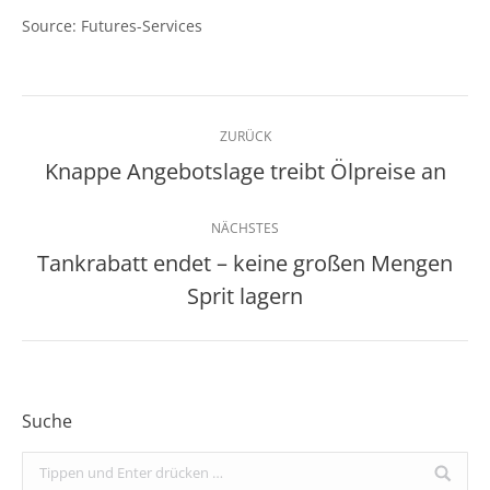
Source: Futures-Services
Kommentarnavigation
ZURÜCK
Knappe Angebotslage treibt Ölpreise an
Vorheriger
Beitrag:
NÄCHSTES
Tankrabatt endet – keine großen Mengen
Nächster
Sprit lagern
Beitrag:
Suche
Search: