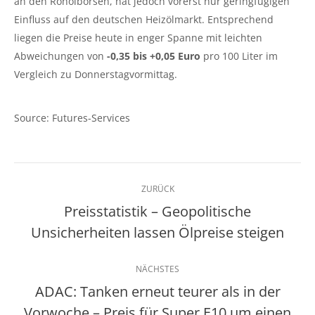
an den Rohölbörsen, hat jedoch vorerst nur geringfügigen
Einfluss auf den deutschen Heizölmarkt. Entsprechend
liegen die Preise heute in enger Spanne mit leichten
Abweichungen von
-0,35 bis +0,05 Euro
pro 100 Liter im
Vergleich zu Donnerstagvormittag.
Source: Futures-Services
Kommentarnavigation
ZURÜCK
Preisstatistik – Geopolitische
Vorheriger
Unsicherheiten lassen Ölpreise steigen
Beitrag:
NÄCHSTES
ADAC: Tanken erneut teurer als in der
Vorwoche – Preis für Super E10 um einen
Nächster