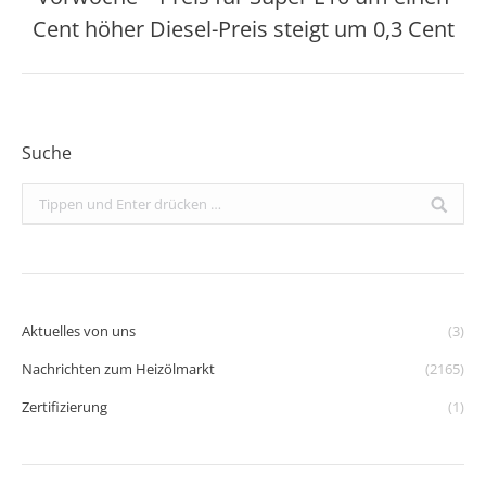
Beitrag:
Cent höher Diesel-Preis steigt um 0,3 Cent
Suche
Search:
Aktuelles von uns
(3)
Nachrichten zum Heizölmarkt
(2165)
Zertifizierung
(1)