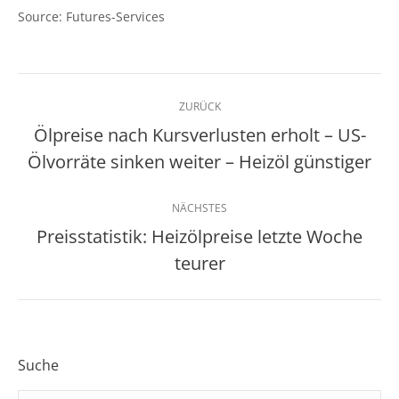
Source: Futures-Services
Kommentarnavigation
ZURÜCK
Ölpreise nach Kursverlusten erholt – US-
Vorheriger
Ölvorräte sinken weiter – Heizöl günstiger
Beitrag:
NÄCHSTES
Preisstatistik: Heizölpreise letzte Woche
Nächster
teurer
Beitrag:
Suche