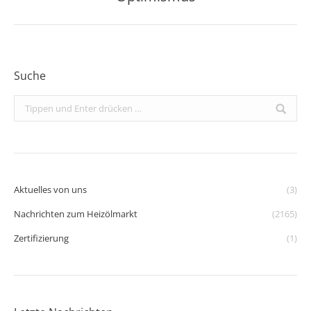
Beitrag:
Suche
Search:
Aktuelles von uns
(3)
Nachrichten zum Heizölmarkt
(2165)
Zertifizierung
(1)