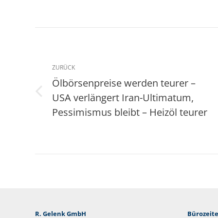
Kommentarnavigation
ZURÜCK
Ölbörsenpreise werden teurer –
USA verlängert Iran-Ultimatum,
Vorheriger
Beitrag:
Pessimismus bleibt – Heizöl teurer
R. Gelenk GmbH
Bürozeite