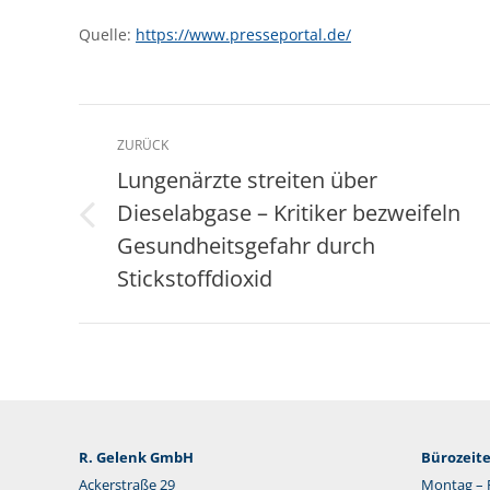
Quelle:
https://www.presseportal.de/
Kommentarnavigation
ZURÜCK
Lungenärzte streiten über
Dieselabgase – Kritiker bezweifeln
Vorheriger
Gesundheitsgefahr durch
Beitrag:
Stickstoffdioxid
R. Gelenk GmbH
Bürozeite
Ackerstraße 29
Montag – F