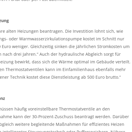
zung
e alten Heizungen beantragen. Die Investition lohnt sich, wie
ungs- oder Warmwasserzirkulationspumpe kostet im Schnitt nur
Euro weniger. Gleichzeitig sinken die jährlichen Stromkosten um
nach drei Jahren.“ Auch der hydraulische Abgleich sorgt für
Heizung bewirkt, dass sich die Wärme optimal im Gebäude verteilt.
en Thermostatventilen kann im Einfamilienhaus ebenfalls mehr
dener Technik kostet diese Dienstleistung ab 500 Euro brutto.“
enz
üssen häufig voreinstellbare Thermostatventile an den
nahme kann der 30-Prozent-Zuschuss beantragt werden. Darüber
gleich weitere begleitende Maßnahmen für effizientes Heizen
on intelligenter Steuerungstechnik oder Pufferspeichern. Nähere