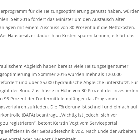
Förderprogramm für die Heizungsoptimierung genutzt haben, würden
len. Seit 2016 fördert das Ministerium den Austausch alter
lagen mit einem Zuschuss von 30 Prozent auf die Nettokosten.
 Was Hausbesitzer dadurch an Kosten sparen können, erklärt das
aulischem Abgleich haben bereits viele Heizungseigentümer
ungsoptimierung im Sommer 2016 wurden mehr als 120.000
efördert und über 35.000 hydraulische Abgleiche unterstützt. Für
gibt der Bund Zuschüsse in Höhe von 30 Prozent der investierten
en 98 Prozent der Fördermittelempfänger das Programm
gsverfahren zufrieden. Die Förderung ist schnell und einfach auf
ntrolle (BAFA) beantragt. „Wichtig ist jedoch, sich vor
zu registrieren“, betont Kerstin Vogt vom Serviceportal
rgieeffizienz in der Gebäudetechnik VdZ. Nach Ende der Arbeiten
A-Portal oder per Post übermittelt.