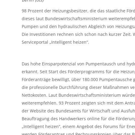
98 Prozent der Heizungsbesitzer, die das staatliche 
dieses laut Bundeswirtschaftsministerium weiterempfeh
Pumpen und den hydraulischen Abgleich von Heizungsan
Die Investitionen rechnen sich schon nach kurzer Zeit.
Serviceportal „Intelligent heizen“.
Das hohe Einsparpotenzial von Pumpentausch und hydr
erkannt. Seit Start des Förderprogramms für die Heiz
Förderanträge bewilligt, über 180.000 Pumpentausche g
die professionelle Durchführung dieser Maßnahmen ver
Nettokosten. Laut Bundeswirtschaftsministerium würd
weiterempfehlen. 93 Prozent zeigten sich mit dem Antra
der Website des Bundesamts für Wirtschaft und Ausfuhrko
Beauftragung des Handwerkers online für die Förderung 
„Intelligent heizen“, einem Angebot des Forums für Ene
werden Förderantrag und Rechnungskopien über das BAF