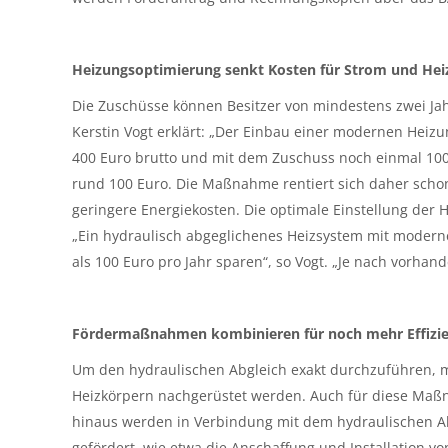
Heizungsoptimierung senkt Kosten für Strom und Hei
Die Zuschüsse können Besitzer von mindestens zwei Jahr
Kerstin Vogt erklärt: „Der Einbau einer modernen Heiz
400 Euro brutto und mit dem Zuschuss noch einmal 100 
rund 100 Euro. Die Maßnahme rentiert sich daher schon 
geringere Energiekosten. Die optimale Einstellung der 
„Ein hydraulisch abgeglichenes Heizsystem mit modern
als 100 Euro pro Jahr sparen“, so Vogt. „Je nach vorhan
Fördermaßnahmen kombinieren für noch mehr Effizi
Um den hydraulischen Abgleich exakt durchzuführen, m
Heizkörpern nachgerüstet werden. Auch für diese Maß
hinaus werden in Verbindung mit dem hydraulischen Ab
gefördert, wie etwa die Anschaffung und Installation v