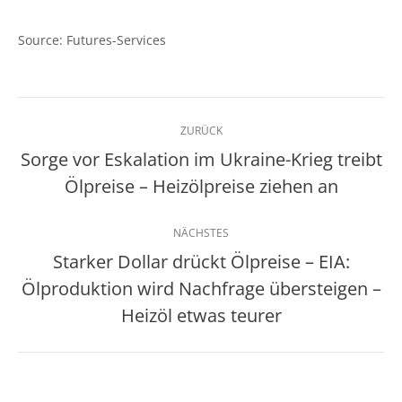
Source: Futures-Services
Kommentarnavigation
ZURÜCK
Sorge vor Eskalation im Ukraine-Krieg treibt
Vorheriger
Ölpreise – Heizölpreise ziehen an
Beitrag:
NÄCHSTES
Starker Dollar drückt Ölpreise – EIA:
Ölproduktion wird Nachfrage übersteigen –
Nächster
Beitrag:
Heizöl etwas teurer