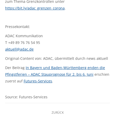
zum Thema Grenzkontrollen unter
https://bit.ly/adac_grenzen_corona
.
Pressekontakt:
ADAC Kommunikation
T +49 89 76 76 54 95
aktuell@adac.de
Original-Content von: ADAC, übermittelt durch news aktuell
Der Beitrag
In Bayern und Baden-Württemberg enden die
Pfingstferien – ADAC Stauprognose für 2. bis 6. Juni
erschien
zuerst auf
Futures-Services
.
Source: Futures-Services
Kommentarnavigation
ZURÜCK