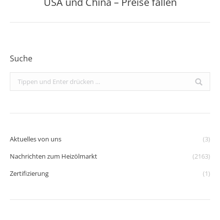
USA und China – Preise fallen
Beitrag:
Suche
Search:
Aktuelles von uns
(3)
Nachrichten zum Heizölmarkt
(2163)
Zertifizierung
(1)