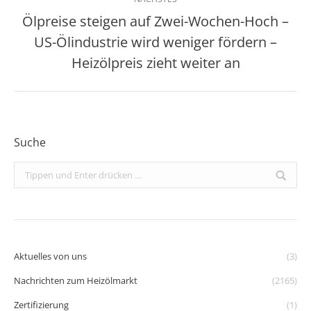
Ölpreise steigen auf Zwei-Wochen-Hoch –
US-Ölindustrie wird weniger fördern –
Nächster
Beitrag:
Heizölpreis zieht weiter an
Suche
Search:
Aktuelles von uns
(3)
Nachrichten zum Heizölmarkt
(2165)
Zertifizierung
(1)