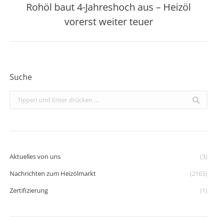
Rohöl baut 4-Jahreshoch aus – Heizöl
Nächster
vorerst weiter teuer
Beitrag:
Suche
Search:
Aktuelles von uns
(3)
Nachrichten zum Heizölmarkt
(2165)
Zertifizierung
(1)