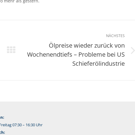
ro mehr als gestern.
NÄCHSTES
Ölpreise wieder zurück von
Wochenendtiefs – Probleme bei US
Nächster
Beitrag:
Schieferölindustrie
n:
reitag 07:30 – 16:30 Uhr
ch: