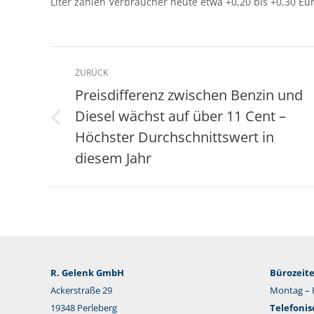
Liter zahlen Verbraucher heute etwa +0,20 bis +0,30 Eu
Kommentarnavigation
ZURÜCK
Preisdifferenz zwischen Benzin und
Diesel wächst auf über 11 Cent –
Vorheriger
Höchster Durchschnittswert in
Beitrag:
diesem Jahr
R. Gelenk GmbH
Bürozeite
Ackerstraße 29
Montag – F
19348 Perleberg
Telefonis