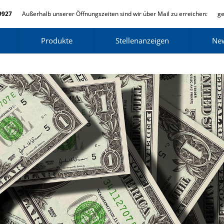
9927
Außerhalb unserer Öffnungszeiten sind wir über Mail zu erreichen:
ge
Produkte
Stellenanzeigen
Ne