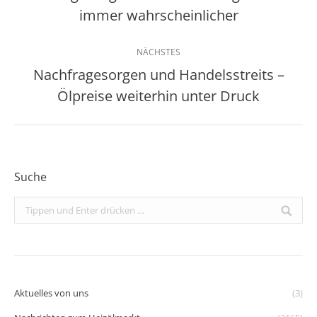
Beitrag:
immer wahrscheinlicher
NÄCHSTES
Nachfragesorgen und Handelsstreits –
Nächster
Ölpreise weiterhin unter Druck
Beitrag:
Suche
Search:
Aktuelles von uns
(3)