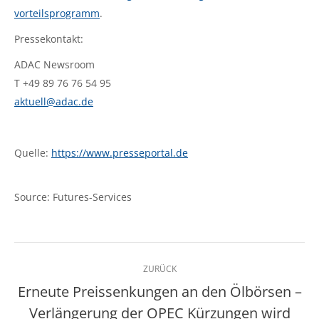
vorteilsprogramm
.
Pressekontakt:
ADAC Newsroom
T +49 89 76 76 54 95
aktuell@adac.de
Quelle:
https://www.presseportal.de
Source: Futures-Services
Kommentarnavigation
ZURÜCK
Erneute Preissenkungen an den Ölbörsen –
Verlängerung der OPEC Kürzungen wird
Vorheriger