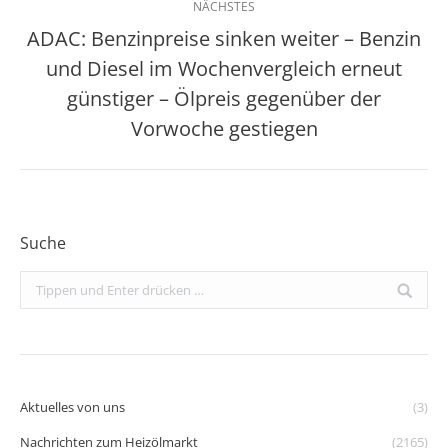
NÄCHSTES
ADAC: Benzinpreise sinken weiter – Benzin
und Diesel im Wochenvergleich erneut
Nächster
günstiger – Ölpreis gegenüber der
Beitrag:
Vorwoche gestiegen
Suche
Search:
Aktuelles von uns
(3)
Nachrichten zum Heizölmarkt
(2165)