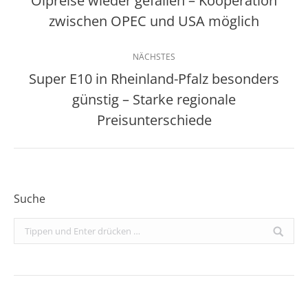
Ölpreise wieder gefallen – Kooperation
Vorheriger
zwischen OPEC und USA möglich
Beitrag:
NÄCHSTES
Super E10 in Rheinland-Pfalz besonders
günstig – Starke regionale
Nächster
Beitrag:
Preisunterschiede
Suche
Search: