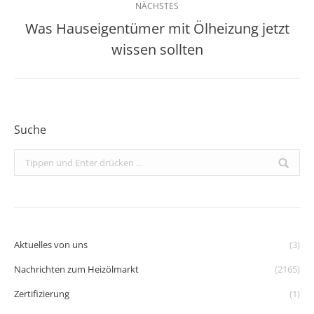
NÄCHSTES
Was Hauseigentümer mit Ölheizung jetzt
Nächster
wissen sollten
Beitrag:
Suche
Search:
Aktuelles von uns
(3)
Nachrichten zum Heizölmarkt
(2165)
Zertifizierung
(1)