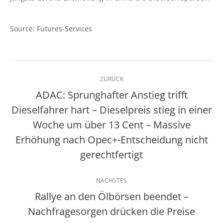
Source: Futures-Services
Kommentarnavigation
ZURÜCK
ADAC: Sprunghafter Anstieg trifft
Dieselfahrer hart – Dieselpreis stieg in einer
Woche um über 13 Cent – Massive
Vorheriger
Beitrag:
Erhöhung nach Opec+-Entscheidung nicht
gerechtfertigt
NÄCHSTES
Rallye an den Ölbörsen beendet –
Nächster
Nachfragesorgen drücken die Preise
Beitrag: