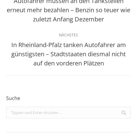
Autofahrer müssen an den Tankstellen
erneut mehr bezahlen – Benzin so teuer wie
Vorheriger
Beitrag:
zuletzt Anfang Dezember
NÄCHSTES
In Rheinland-Pfalz tanken Autofahrer am
günstigsten – Stadtstaaten diesmal nicht
Nächster
Beitrag:
auf den vorderen Plätzen
Suche
Search: