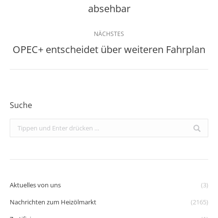
absehbar
NÄCHSTES
OPEC+ entscheidet über weiteren Fahrplan
Nächster
Beitrag:
Suche
Search:
Aktuelles von uns
(3)
Nachrichten zum Heizölmarkt
(2165)