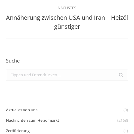
NÄCHSTES
Annäherung zwischen USA und Iran – Heizöl
Nächster
günstiger
Beitrag:
Suche
Search:
Aktuelles von uns
(3)
Nachrichten zum Heizölmarkt
(2163)
Zertifizierung
(1)