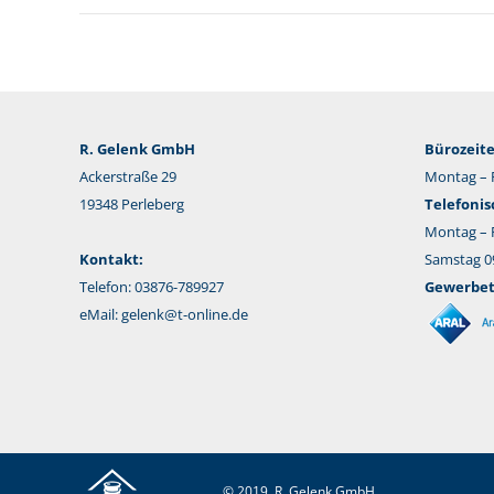
R. Gelenk GmbH
Bürozeite
Ackerstraße 29
Montag – F
19348 Perleberg
Telefonis
Montag – F
Kontakt:
Samstag 09
Telefon: 03876-789927
Gewerbeta
eMail:
gelenk@t-online.de
© 2019, R. Gelenk GmbH