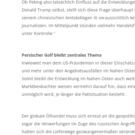
Ob Peking also tatsächlich Einfluss auf die Entwicklun
Donald Trump selbst, stellt sich diese Frage überhaupt
seinem chinesischen Amtskollegen Xi voraussichtlich kei
Journalisten. Im Mittelpunkt stünden vielmehr Handels
unter Kontrolle.“
Persischer Golf bleibt zentrales Thema
Inwieweit man dem US-Präsidenten in dieser Einschätzun
und mehr unter den Angebotsausfällen im Nahen Osten
Somit bleibt die Entwicklung im Nahen Osten auch wei
Marktbeobachter weisen vermehrt darauf hin, dass eine
unmöglich wird, je länger die Pattsituation besteht.
Der globale Ölhandel muss sich erneut an die geopoli
sogar die Verwerfungen im Zuge des russischen Angriffs
hatten sich die Lieferwege gezwungenermaßen veränd