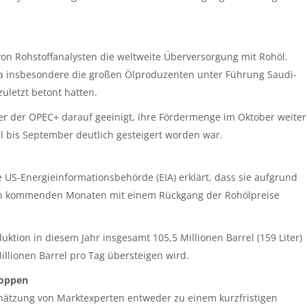
von Rohstoffanalysten die weltweite Überversorgung mit Rohöl.
 da insbesondere die großen Ölproduzenten unter Führung Saudi-
uletzt betont hatten.
er der OPEC+ darauf geeinigt, ihre Fördermenge im Oktober weiter
l bis September deutlich gesteigert worden war.
e US-Energieinformationsbehörde (EIA) erklärt, dass sie aufgrund
 den kommenden Monaten mit einem Rückgang der Rohölpreise
uktion in diesem Jahr insgesamt 105,5 Millionen Barrel (159 Liter)
llionen Barrel pro Tag übersteigen wird.
toppen
chätzung von Marktexperten entweder zu einem kurzfristigen