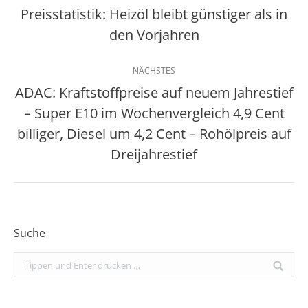
Preisstatistik: Heizöl bleibt günstiger als in
Vorheriger
den Vorjahren
Beitrag:
NÄCHSTES
ADAC: Kraftstoffpreise auf neuem Jahrestief
– Super E10 im Wochenvergleich 4,9 Cent
Nächster
billiger, Diesel um 4,2 Cent – Rohölpreis auf
Beitrag:
Dreijahrestief
Suche
Search: