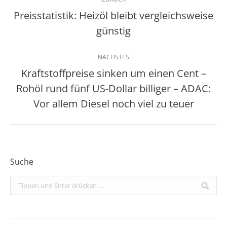
Preisstatistik: Heizöl bleibt vergleichsweise
Vorheriger
günstig
Beitrag:
NÄCHSTES
Kraftstoffpreise sinken um einen Cent –
Rohöl rund fünf US-Dollar billiger – ADAC:
Nächster
Beitrag:
Vor allem Diesel noch viel zu teuer
Suche
Search: