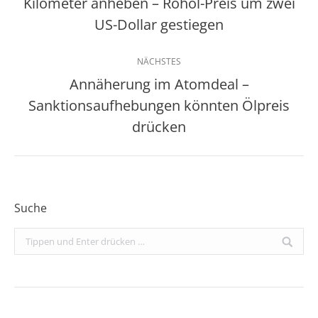
Kilometer anheben – Rohöl-Preis um zwei
Beitrag:
US-Dollar gestiegen
NÄCHSTES
Annäherung im Atomdeal –
Sanktionsaufhebungen könnten Ölpreis
Nächster
Beitrag:
drücken
Suche
Search: