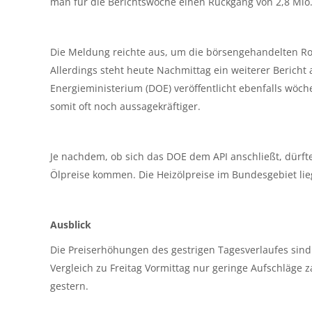
man für die Berichtswoche einen Rückgang von 2,8 Mio.
Die Meldung reichte aus, um die börsengehandelten Ro
Allerdings steht heute Nachmittag ein weiterer Berich
Energieministerium (DOE) veröffentlicht ebenfalls wöche
somit oft noch aussagekräftiger.
Je nachdem, ob sich das DOE dem API anschließt, dürf
Ölpreise kommen. Die Heizölpreise im Bundesgebiet li
Ausblick
Die Preiserhöhungen des gestrigen Tagesverlaufes sind 
Vergleich zu Freitag Vormittag nur geringe Aufschläge z
gestern.