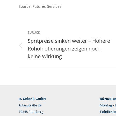
Source: Futures-Services
Kommentarnavigation
ZURÜCK
Spritpreise sinken weiter – Höhere
Rohölnotierungen zeigen noch
Vorheriger
Beitrag:
keine Wirkung
R. Gelenk GmbH
Bürozeite
Ackerstraße 29
Montag – F
19348 Perleberg
Telefonis