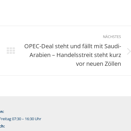
NÄCHSTES
OPEC-Deal steht und fällt mit Saudi-
Arabien – Handelsstreit steht kurz
Nächster
Beitrag:
vor neuen Zöllen
n:
reitag 07:30 – 16:30 Uhr
ch: