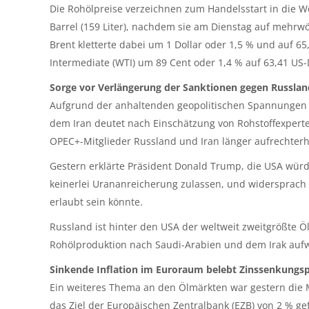
Die Rohölpreise verzeichnen zum Handelsstart in die Wo
Barrel (159 Liter), nachdem sie am Dienstag auf mehrw
Brent kletterte dabei um 1 Dollar oder 1,5 % und auf 6
Intermediate (WTI) um 89 Cent oder 1,4 % auf 63,41 US-
Sorge vor Verlängerung der Sanktionen gegen Russla
Aufgrund der anhaltenden geopolitischen Spannungen
dem Iran deutet nach Einschätzung von Rohstoffexperten
OPEC+-Mitglieder Russland und Iran länger aufrechter
Gestern erklärte Präsident Donald Trump, die USA w
keinerlei Urananreicherung zulassen, und widersprach
erlaubt sein könnte.
Russland ist hinter den USA der weltweit zweitgrößte Ö
Rohölproduktion nach Saudi-Arabien und dem Irak aufw
Sinkende Inflation im Euroraum belebt Zinssenkungs
Ein weiteres Thema an den Ölmärkten war gestern die M
das Ziel der Europäischen Zentralbank (EZB) von 2 % gefa