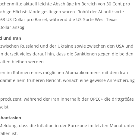
chenmitte aktuell leichte Abschläge im Bereich von 30 Cent pro
öchige Höchststände gestiegen waren. Rohöl der Atlantiksorte
5,63 US-Dollar pro Barrel, während die US-Sorte West Texas
Dollar anzog.
nd und Iran
 zwischen Russland und der Ukraine sowie zwischen den USA und
 derzeit vieles darauf hin, dass die Sanktionen gegen die beiden
halten bleiben werden.
ürden im Rahmen eines möglichen Atomabkommens mit dem Iran
 damit einem früheren Bericht, wonach eine gewisse Anreicherung
lproduzent, während der Iran innerhalb der OPEC+ die drittgrößte
eist.
phantasien
eldung, dass die Inflation in der Eurozone im letzten Monat unter
llen ist.