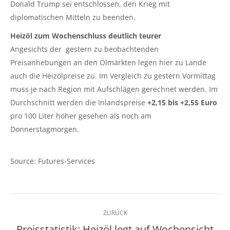
Donald Trump sei entschlossen, den Krieg mit
diplomatischen Mitteln zu beenden.
Heizöl zum Wochenschluss deutlich teurer
Angesichts der gestern zu beobachtenden
Preisanhebungen an den Ölmärkten legen hier zu Lande
auch die Heizölpreise zu. Im Vergleich zu gestern Vormittag
muss je nach Region mit Aufschlägen gerechnet werden. Im
Durchschnitt werden die Inlandspreise
+2,15 bis +2,55 Euro
pro 100 Liter höher gesehen als noch am
Donnerstagmorgen.
Source: Futures-Services
Kommentarnavigation
ZURÜCK
Preisstatistik: Heizöl legt auf Wochensicht