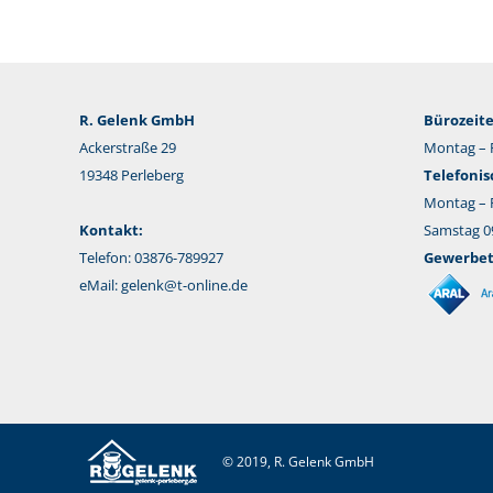
R. Gelenk GmbH
Bürozeite
Ackerstraße 29
Montag – F
19348 Perleberg
Telefonis
Montag – F
Kontakt:
Samstag 09
Telefon: 03876-789927
Gewerbeta
eMail:
gelenk@t-online.de
© 2019, R. Gelenk GmbH