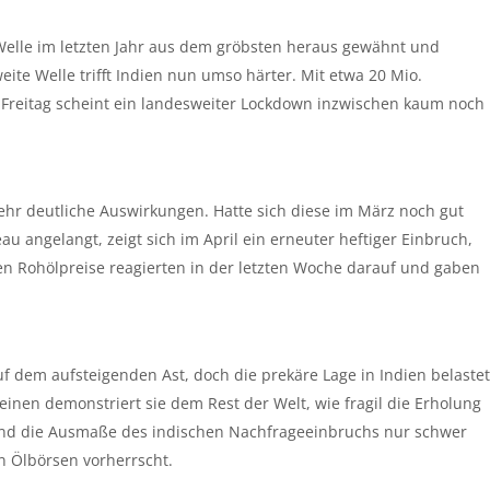
Welle im letzten Jahr aus dem gröbsten heraus gewähnt und
te Welle trifft Indien nun umso härter. Mit etwa 20 Mio.
 Freitag scheint ein landesweiter Lockdown inzwischen kaum noch
ehr deutliche Auswirkungen. Hatte sich diese im März noch gut
u angelangt, zeigt sich im April ein erneuter heftiger Einbruch,
ten Rohölpreise reagierten in der letzten Woche darauf und gaben
uf dem aufsteigenden Ast, doch die prekäre Lage in Indien belastet
inen demonstriert sie dem Rest der Welt, wie fragil die Erholung
sind die Ausmaße des indischen Nachfrageeinbruchs nur schwer
n Ölbörsen vorherrscht.