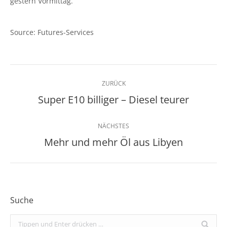
gestern Vormittag.
Source: Futures-Services
Kommentarnavigation
ZURÜCK
Super E10 billiger – Diesel teurer
Vorheriger
Beitrag:
NÄCHSTES
Mehr und mehr Öl aus Libyen
Nächster
Beitrag:
Suche
Search: