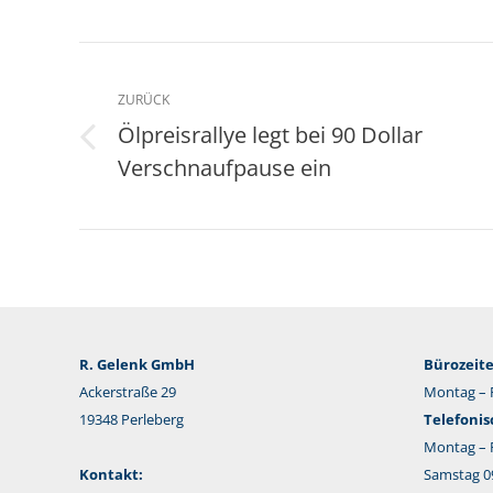
Kommentarnavigation
ZURÜCK
Ölpreisrallye legt bei 90 Dollar
Vorheriger
Verschnaufpause ein
Beitrag:
R. Gelenk GmbH
Bürozeite
Ackerstraße 29
Montag – F
19348 Perleberg
Telefonis
Montag – F
Kontakt:
Samstag 09