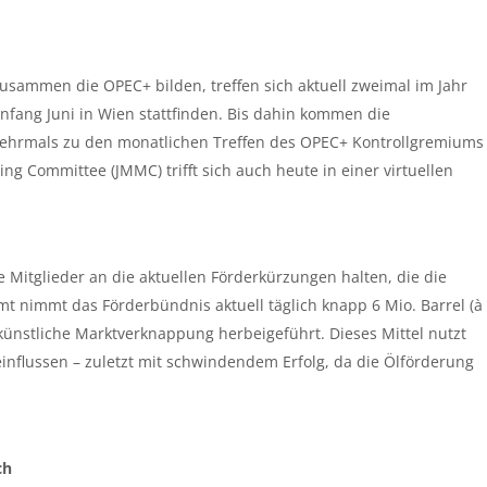
zusammen die OPEC+ bilden, treffen sich aktuell zweimal im Jahr
Anfang Juni in Wien stattfinden. Bis dahin kommen die
mehrmals zu den monatlichen Treffen des OPEC+ Kontrollgremiums
g Committee (JMMC) trifft sich auch heute in einer virtuellen
e Mitglieder an die aktuellen Förderkürzungen halten, die die
t nimmt das Förderbündnis aktuell täglich knapp 6 Mio. Barrel (à
künstliche Marktverknappung herbeigeführt. Dieses Mittel nutzt
influssen – zuletzt mit schwindendem Erfolg, da die Ölförderung
ch