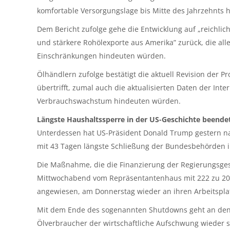
komfortable Versorgungslage bis Mitte des Jahrzehnts h
Dem Bericht zufolge gehe die Entwicklung auf „reichlic
und stärkere Rohölexporte aus Amerika” zurück, die all
Einschränkungen hindeuten würden.
Ölhändlern zufolge bestätigt die aktuell Revision der
übertrifft, zumal auch die aktualisierten Daten der Int
Verbrauchswachstum hindeuten würden.
Längste Haushaltssperre in der US-Geschichte beende
Unterdessen hat US-Präsident Donald Trump gestern na
mit 43 Tagen längste Schließung der Bundesbehörden i
Die Maßnahme, die die Finanzierung der Regierungsgesc
Mittwochabend vom Repräsentantenhaus mit 222 zu 20
angewiesen, am Donnerstag wieder an ihren Arbeitspla
Mit dem Ende des sogenannten Shutdowns geht an den Ö
Ölverbraucher der wirtschaftliche Aufschwung wieder sta