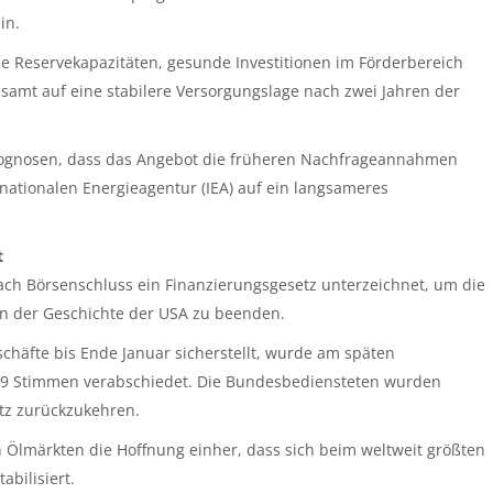
in.
he Reservekapazitäten, gesunde Investitionen im Förderbereich
esamt auf eine stabilere Versorgungslage nach zwei Jahren der
 Prognosen, dass das Angebot die früheren Nachfrageannahmen
ernationalen Energieagentur (IEA) auf ein langsameres
t
ch Börsenschluss ein Finanzierungsgesetz unterzeichnet, um die
n der Geschichte der USA zu beenden.
häfte bis Ende Januar sicherstellt, wurde am späten
9 Stimmen verabschiedet. Die Bundesbediensteten wurden
tz zurückzukehren.
lmärkten die Hoffnung einher, dass sich beim weltweit größten
bilisiert.