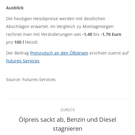
Ausblick
Die heutigen Heizölpreise werden mit deutlichen
Abschlägen erwartet. Im Vergleich zu Montagmorgen
rechnet man mit Veränderungen von
-1,40
bis
-1,70
Euro
pro
100 l
Heizöl.
Der Beitrag
Preisrutsch an den Ölbörsen
erschien zuerst auf
Futures-Services
.
Source: Futures-Services
Kommentarnavigation
ZURÜCK
Ölpreis sackt ab, Benzin und Diesel
Vorheriger
stagnieren
Beitrag: