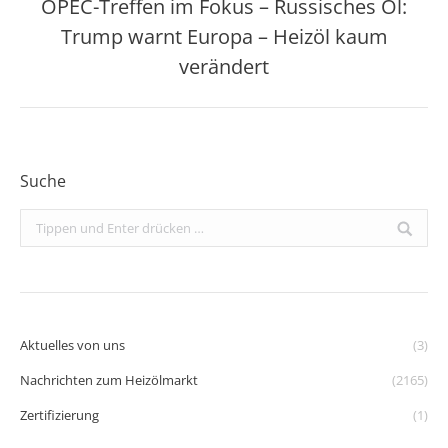
OPEC-Treffen im Fokus – Russisches Öl:
Trump warnt Europa – Heizöl kaum
Nächster
Beitrag:
verändert
Suche
Search:
Aktuelles von uns
(3)
Nachrichten zum Heizölmarkt
(2165)
Zertifizierung
(1)